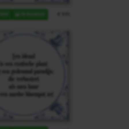
€ 9,95
ERP
IN MANDJE