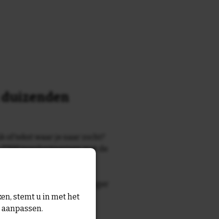
n duizenden
k of tekst waar je naar zocht?
 7700 tegelontwerpen met de
n en gezegden in onze
zegde die echt bij de ontvanger
tegel
met eigen tekst voor
en, stemt u in met het
n aanpassen.