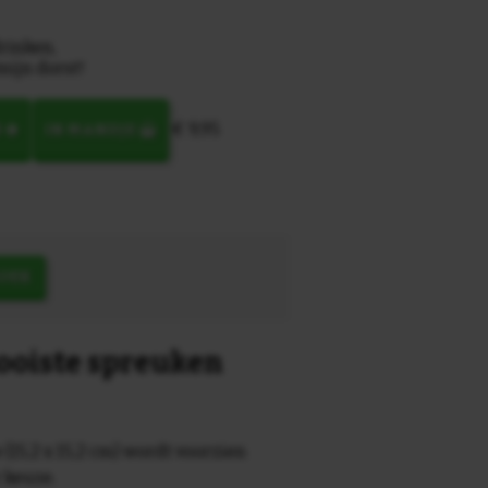
rinken,
ijn dorst!
€ 9,95
N
IN MANDJE
OEK
mooiste spreuken
 (15,2 x 15,2 cm) wordt voorzien
r keuze.