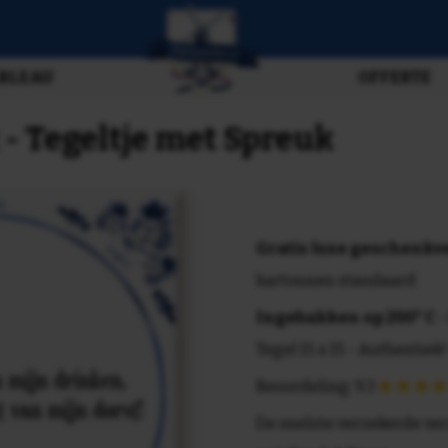
BLEAU
OFFERTE
 - Tegeltje met Spreuk
Gratis luxe geschenk
kartonnen standaard
Ingebakken op 200° C
-
Tegel 15 x 15 - Authentiek!
Beoordeling: 9.3
De snelste verzekerde ve