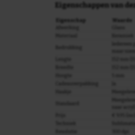
Eigenschappen van dez
Eigenschap
Waarde
Afwerking
Glans
Materiaal
Keramiek
Iedereen p
Bedrukking
maar niem
Lengte
152 mm (15
Breedte
152 mm (15
Hoogte
5 mm
Cadeauverpakking
Ja
Haakje
Meegelev
Meegeleve
Standaard
naar acryl
Prijs
€ 9,95 (in
Techniek
Sublimati
Resolutie
300 dpi