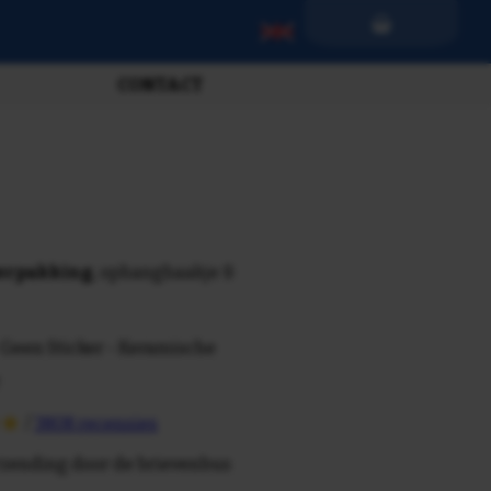
CONTACT
verpakking
, ophanghaakje &
 Geen Sticker - Keramische
/
3808 recensies
rzending door de brievenbus