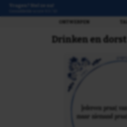
Vragen? Stel ze nu!
3808 beoordelingen
ONTWERPEN
TA
Drinken en dorst