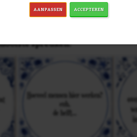
AANPASSEN
ACCEPTEREN
in 7759 spreuken:
Z
& mooiste spreuken: