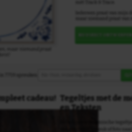
mét Track & Trace.
Iedereen praat van mijn d
maar niemand praat van m
NU DIRECT ONTWERPE
ken, maar niemand praat
orst!
in 7759 spreuken:
Z
compleet cadeau!
Tegeltjes met de 
en Teksten
Dit originele keramische tegeltje
van een tekst, spreuk of foto naa