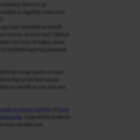
 ontwerp direct in je
maken je tegeltje zoals hier
t!
speciaal procedé en wordt
Celsius. Je kunt met 1 klik je
 praat van mijn drinken, maar
in je winkelwagentje plaatsen
e(s) als enige gratis in onze
ndien kun je de kartonnen
ken en wordt er een ook een
udig je eigen tegeltje
of
voeg
nkelmandje
. Ongeachte je keuze
ief onze unieke luxe