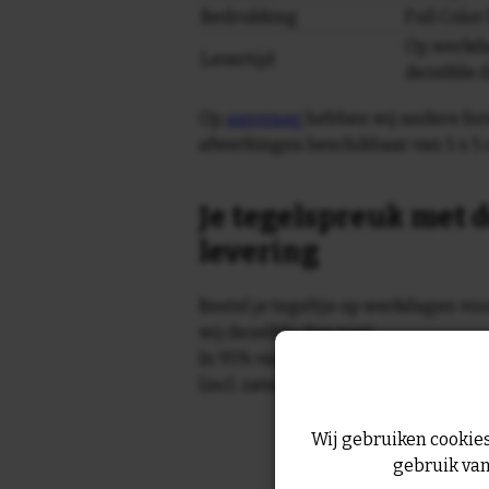
Bedrukking
Full Colo
Op werkda
Levertijd
dezelfde 
Op
aanvraag
hebben wij andere for
afwerkingen beschikbaar van 5 x 5 
Je tegelspreuk met d
levering
Bestel je tegeltje op werkdagen vo
wij dezelfde dag nog!
In 95% van de gevallen wordt je te
(incl. zaterdag) geleverd.
Wij gebruiken cookies
gebruik van