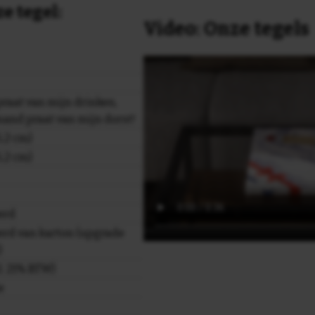
e tegel:
Video: Onze tegels
raat van mijn drinken,
and praat van mijn dorst!
,2 cm)
,2 cm)
erd
rd van karton (upgrade
)
cl. 21% BTW)
e