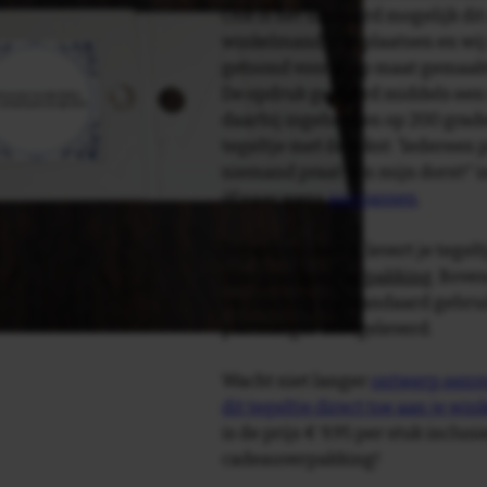
Ook is het uiteraard mogelijk dit
winkelmandje te plaatsen en wij 
getoond voor je op maat gemaak
De opdruk gebeurd middels een 
daarbij ingebakken op 200 graden 
tegeltje met de tekst: 'Iedereen
niemand praat van mijn dorst!' 
òf naar wens
aanpassen
.
Tegelspreuken.nl levert je tegeltj
luxe geschenkverpakking
. Bove
verpakking als standaard gebrui
plakhanger meegeleverd.
Wacht niet langer
ontwerp eenvo
dit tegeltje direct toe aan je wi
is de prijs € 9,95 per stuk inclus
cadeauverpakking!