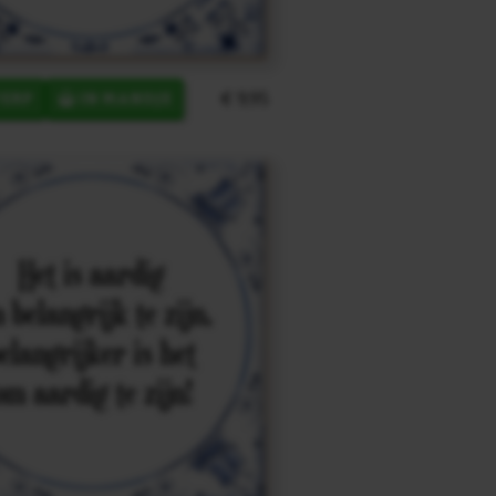
€ 9,95
ERP
IN MANDJE