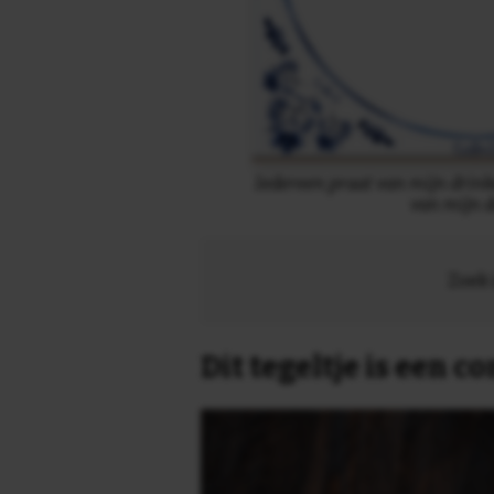
Iedereen praat van mijn drin
van mijn d
Zoek 
Dit tegeltje is een 