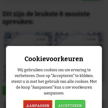
Dit zijn de leukste & mooiste
spreuken:
Cookievoorkeuren
Wij gebruiken cookies om uw ervaring te
verbeteren. Door op "Accepteren" te klikken,
stemt u in met het gebruik van alle cookies. Met
de knop "Aanpassen" kun u uw voorkeuren
aanpassen.
AANPASSEN
ACCEPTEREN