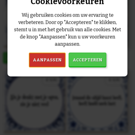
Cookievoorkeuren
Wij gebruiken cookies om uw ervaring te
verbeteren. Door op "Accepteren" te klikken,
stemt u in met het gebruik van alle cookies. Met
de knop "Aanpassen" kun u uw voorkeuren
aanpassen.
AANPASSEN
ACCEPTEREN