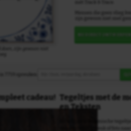
mét Track & Trace.
Mensen die geen vlieg k
zijn gewoon niet snel ge
NU DIRECT ONTWERPE
 doen, zijn gewoon niet
oeg
in 7759 spreuken:
Z
compleet cadeau!
Tegeltjes met de 
en Teksten
Dit originele keramische tegeltje
van een tekst, spreuk of foto naa