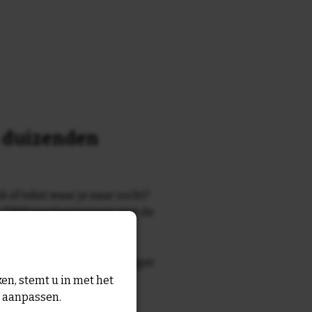
n duizenden
k of tekst waar je naar zocht?
 7700 tegelontwerpen met de
n en gezegden in onze
zegde die echt bij de ontvanger
tegel
met eigen tekst voor
en, stemt u in met het
n aanpassen.