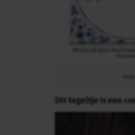
Mensen die geen vlieg kwaad
snel gen
Zoek 
Dit tegeltje is een 