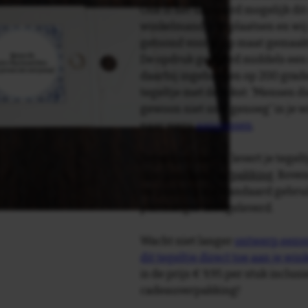
Ook is het uiteraard mogelijk dit
winkelmandje te plaatsen en wij 
getoond voor je op maat gemaak
De opdruk gebeurd middels een 
daarbij ingebakken op 200 graden 
tegeltje met de tekst: 'Mensen d
gewoon niet snel genoeg' in je 
naar wens
aanpassen
.
Tegelspreuken.nl levert je tegeltj
luxe geschenkverpakking
. Bove
verpakking als standaard gebrui
plakhanger meegeleverd.
Wacht niet langer
ontwerp eenvo
dit tegeltje direct toe aan je wi
is de prijs € 9,95 per stuk inclus
cadeauverpakking!