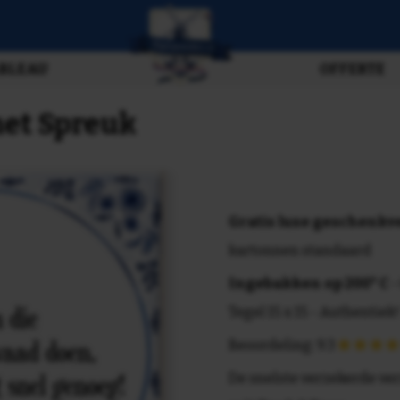
BLEAU
OFFERTE
met Spreuk
Gratis luxe geschenk
kartonnen standaard
Ingebakken op 200° C
-
Tegel 15 x 15 - Authentiek!
Beoordeling: 9.3
De snelste verzekerde ve