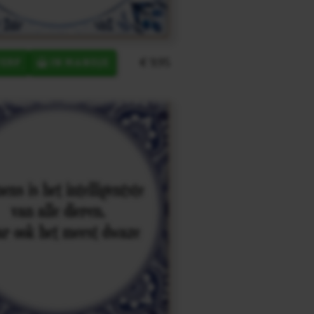
€ 9,95
ERP
IN MANDJE