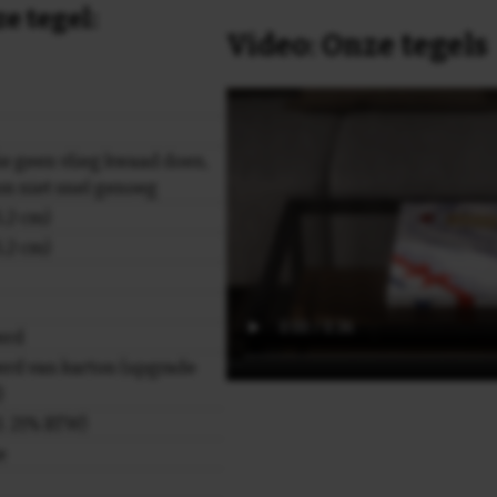
e tegel:
Video: Onze tegels
e geen vlieg kwaad doen,
on niet snel genoeg
,2 cm)
,2 cm)
erd
rd van karton (upgrade
)
cl. 21% BTW)
e