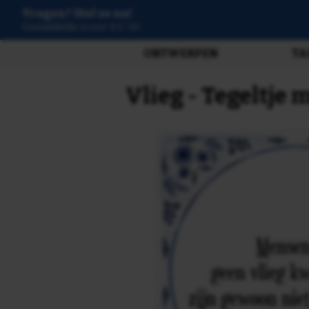
Vragen? Stel ze nu!
3808 beoordelingen
ONTWERPEN
TA
Vlieg - Tegeltje 