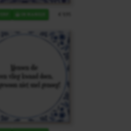
€ 9,95
ERP
IN MANDJE