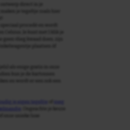
 ontwerp direct in je
maken je tegeltje zoals hier
t!
speciaal procedé en wordt
Celsius. Je kunt met 1 klik je
ie geen vlieg kwaad doen, zijn
winkelwagentje plaatsen òf
e(s) als enige gratis in onze
ndien kun je de kartonnen
ken en wordt er een ook een
udig je eigen tegeltje
of
voeg
nkelmandje
. Ongeachte je keuze
ief onze unieke luxe