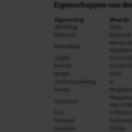
Eigenschappen van dez
Eigenschap
Waarde
Afwerking
Glans
Materiaal
Keramiek
Mensen di
Bedrukking
zijn gewo
Lengte
152 mm (15
Breedte
152 mm (15
Hoogte
5 mm
Cadeauverpakking
Ja
Haakje
Meegelev
Meegeleve
Standaard
naar acryl
Prijs
€ 9,95 (in
Techniek
Sublimati
Resolutie
300 dpi