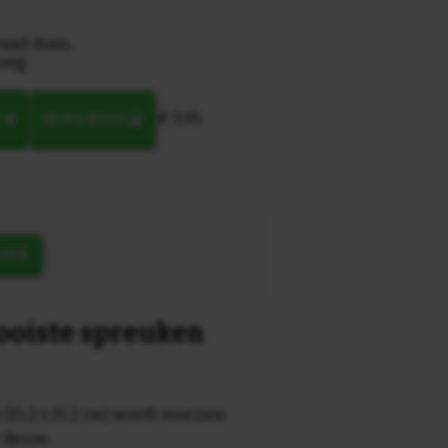
waad doen,
noeg
€ 9,95
N
IN MANDJE
OEK
mooiste spreuken
 (15,2 x 15,2 cm) wordt voorzien
r keuze.