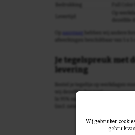
Bedrukking
Full Colo
Op werkda
Levertijd
dezelfde 
Op
aanvraag
hebben wij andere for
afwerkingen beschikbaar van 5 x 5 
Je tegelspreuk met d
levering
Bestel je tegeltje op werkdagen vo
wij dezelfde dag nog!
In 95% van de gevallen wordt je te
(incl. zaterdag) geleverd.
Wij gebruiken cookies
gebruik van