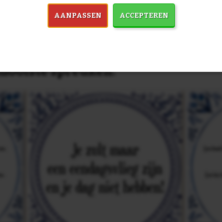
AANPASSEN
ACCEPTEREN
in 7759 spreuken:
Z
& mooiste spreuken: