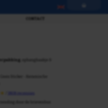
CONTACT
verpakking
, ophanghaakje &
 Geen Sticker - Keramische
/
3808 recensies
rzending door de brievenbus