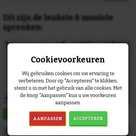
Dit zijn de leukste & mooiste
spreuken:
Cookievoorkeuren
Wij gebruiken cookies om uw ervaring te
verbeteren. Door op "Accepteren" te klikken,
stemt u in met het gebruik van alle cookies. Met
de knop "Aanpassen" kun u uw voorkeuren
aanpassen.
AANPASSEN
ACCEPTEREN