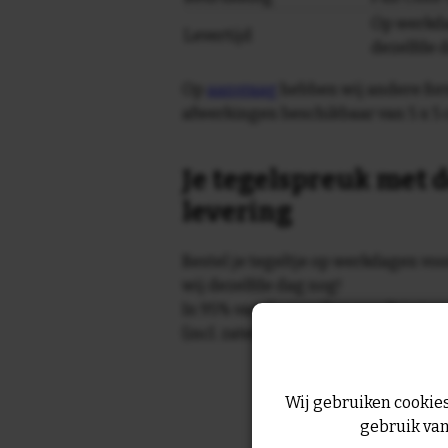
Op werkda
Levertijd
dezelfde 
Op
aanvraag
hebben wij andere for
afwerkingen beschikbaar van 5 x 5 
Je tegelspreuk met d
levering
Bestel je tegeltje op werkdagen vo
wij dezelfde dag nog!
In 95% van de gevallen wordt je te
(incl. zaterdag) geleverd.
Wij gebruiken cookies
gebruik van