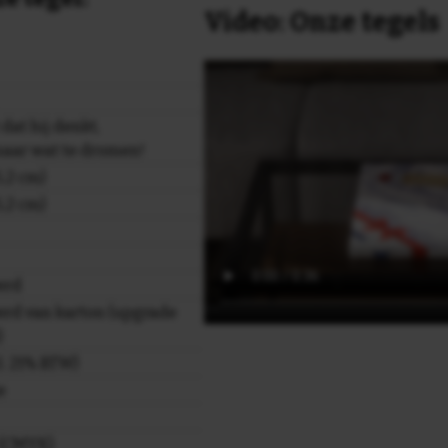
Video: Onze tegels
dat hij denkt,
maar wat te dromen!
,2 cm)
,2 cm)
erd
rd van karton (upgrade
)
cl. 21% BTW)
e
r (CMYK)