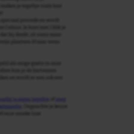
maken je tegeltje zoals hier
t!
speciaal procedé en wordt
Celsius. Je kunt met 1 klik je
 dat hij denkt, zit soms maar
entje plaatsen òf naar wens
e(s) als enige gratis in onze
ndien kun je de kartonnen
ken en wordt er een ook een
udig je eigen tegeltje
of
voeg
nkelmandje
. Ongeachte je keuze
ief onze unieke luxe