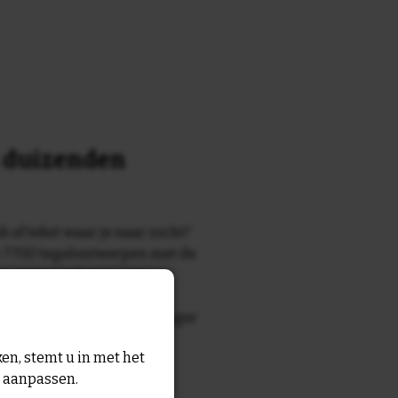
n duizenden
k of tekst waar je naar zocht?
 7700 tegelontwerpen met de
n en gezegden in onze
zegde die echt bij de ontvanger
tegel
met eigen tekst voor
en, stemt u in met het
n aanpassen.