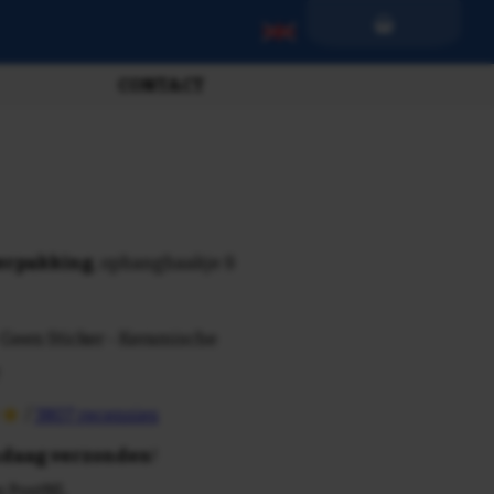
CONTACT
verpakking
, ophanghaakje &
 Geen Sticker - Keramische
/
3807 recensies
daag verzonden
!
n PostNL