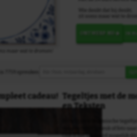
Wie denkt dat hij denkt,
zit soms maar wat te dro
ONTWERP NU
IN 
soms maar wat te dromen!
in 7759 spreuken:
Z
compleet cadeau!
Tegeltjes met de 
en Teksten
Dit originele keramische tegeltje
van een tekst, spreuk of foto naa
Ook is het uiteraard mogelijk dit