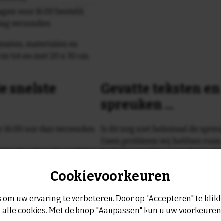
gen voor 16.00 besteld,
dag verzonden
maten, materialen en
cm tot en met 20 x 30 cm.
e snelste
Gevatte teksten e
spreuken ...
or 16:00 uur dan verzenden
Is dit nog niet helemaal de spreu
Geen probleem wij hebben ruim
geltje de volgende werkdag
leukste spreuken, spreekwoorde
collectie.
Cookievoorkeuren
Er is altijd wel een spreuk of ge
past, of anders
maak je je eigen 
 om uw ervaring te verbeteren. Door op "Accepteren" te klikk
dezelfde prijs!
 alle cookies. Met de knop "Aanpassen" kun u uw voorkeure