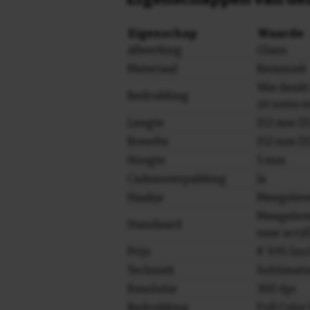
Eigenschap
Waarde
Afwerking
Glans
Materiaal
Keramiek
Wie denkt 
Bedrukking
zit soms 
Lengte
152 mm (15
Breedte
152 mm (15
Hoogte
5 mm
Cadeauverpakking
Ja
Haakje
Meegelev
Meegeleve
Standaard
naar acryl
Prijs
€ 9,95 (in
Techniek
Sublimati
Resolutie
300 dpi
Bedrukking
Full Colo