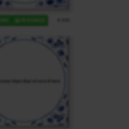
€ 9,95
ERP
IN MANDJE