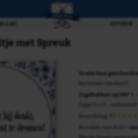
BLEAU
OFFERTE
ltje met Spreuk
Gratis luxe geschenk
kartonnen standaard
Ingebakken op 200° C
-
Tegel 15 x 15 - Authentiek!
Beoordeling: 9.3
Bestellen voor 16.00 =
van
Met de 24 uurs service va