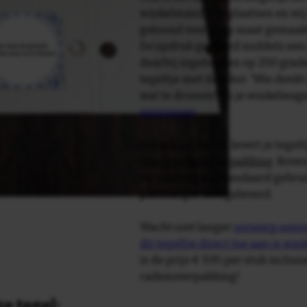
winkelmandje te plaatsen en wij 
getoond voor je op maat gemaak
De opdruk gebeurd middels een 
daarbij ingebakken op 200 graden 
tegeltje met de tekst: 'Wie denkt
wat te dromen!' in je winkelwag
aanpassen
.
Tegelspreuken.nl levert je tegeltj
luxe geschenkverpakking
. Bove
verpakking als standaard gebrui
plakhanger meegeleverd.
Wacht niet langer
ontwerp eenvo
dit tegeltje direct toe aan je wi
is de prijs € 9,95 per stuk inclus
cadeauverpakking!
e tegel: