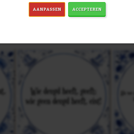
AANPASSEN
ACCEPTEREN
in 7759 spreuken:
Z
& mooiste spreuken: