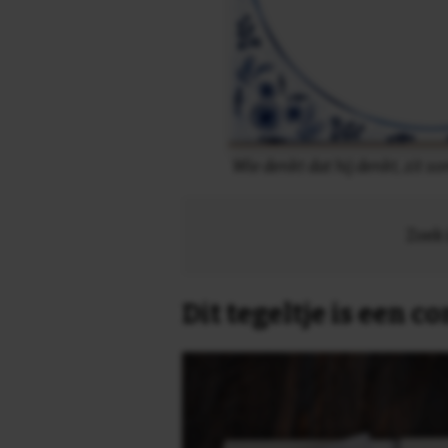
Wie denkt dat hij denkt, zit 
Zoek 
Dit tegeltje is een 