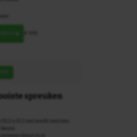
men!
€ 9,95
MANDJE
OEK
mooiste spreuken
 (15,2 x 15,2 cm) wordt voorzien
r keuze.
 ontwerp direct in je